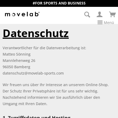
#FOR SPORTS AND BUSINESS
Menü
Datenschutz
Verantwortlicher für die Datenverarbeitung ist:
Matteo Sönning
Mannlehenweg 26
96050 Bamberg
datenschutz@movelab-sports.com
Wir freuen uns über Ihr Interesse an unserem Online-Shop.
Der Schutz Ihrer Privatsphäre ist für uns sehr wichtig.
Nachstehend informieren wir Sie ausführlich über den
Umgang mit Ihren Daten.
1. Zugriffsdaten und Hosting