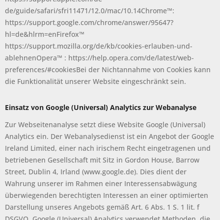
de/guide/safari/sfri11471/12.0/mac/10.14Chrome™:
https://support.google.com/chrome/answer/95647?
hl=de&hlrm=enFirefox™
https://support.mozilla.org/de/kb/cookies-erlauben-und-
ablehnenOpera™ : https://help.opera.com/de/latest/web-
preferences/#cookiesBei der Nichtannahme von Cookies kann
die Funktionalität unserer Website eingeschränkt sein.
Einsatz von Google (Universal) Analytics zur Webanalyse
Zur Webseitenanalyse setzt diese Website Google (Universal)
Analytics ein. Der Webanalysedienst ist ein Angebot der Google
Ireland Limited, einer nach irischem Recht eingetragenen und
betriebenen Gesellschaft mit Sitz in Gordon House, Barrow
Street, Dublin 4, Irland (www.google.de). Dies dient der
Wahrung unserer im Rahmen einer Interessensabwägung
überwiegenden berechtigten Interessen an einer optimierten
Darstellung unseres Angebots gemäß Art. 6 Abs. 1 S. 1 lit. f
DSGVO. Google (Universal) Analytics verwendet Methoden, die