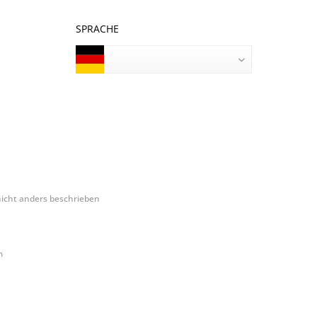
SPRACHE
movelab GmbH
cht anders beschrieben
m