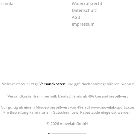
ormular
Widerrufsrecht
Datenschutz
AGB
Impressum
zl. Mehrwertsteuer zzgl.
Versandkosten
und ggf. Nachnahmegebühren, wenn ni
1
Versandkostenfrei innerhalb Deutschlands ab 49€ Gesamtbestellwert
2
Nur gültig ab einem Mindestbestellwert von 49€ auf www.movelab-sports.co
Pro Bestellung kann nur ein Gutschein bzw. Rabattcode eingelöst werden
© 2026 movelab GmbH