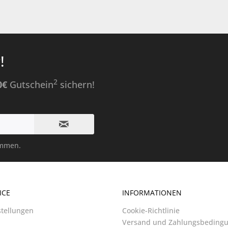
!
2
0€
Gutschein
sichern!
ommen.
ICE
INFORMATIONEN
stellungen
Cookie-Richtlinie
Versand und Zahlungsbeding