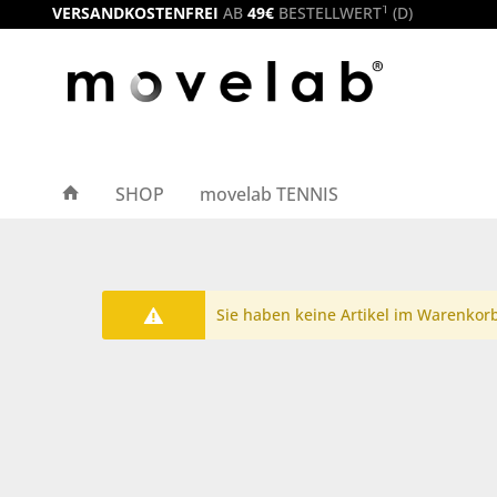
1
VERSANDKOSTENFREI
AB
49€
BESTELLWERT
(D)
SHOP
movelab TENNIS
Sie haben keine Artikel im Warenkor