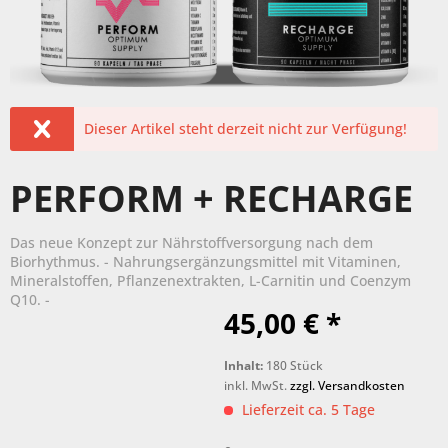
Dieser Artikel steht derzeit nicht zur Verfügung!
PERFORM + RECHARGE
Das neue Konzept zur Nährstoffversorgung nach dem
Biorhythmus. - Nahrungsergänzungsmittel mit Vitaminen,
Mineralstoffen, Pflanzenextrakten, L-Carnitin und Coenzym
Q10. -
45,00 € *
Inhalt:
180 Stück
inkl. MwSt.
zzgl. Versandkosten
Lieferzeit ca. 5 Tage